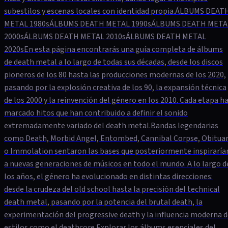
subestilos y escenas locales con identidad propia.ÁLBUMS DEAT
METAL 1980sÁLBUMS DEATH METAL 1990sÁLBUMS DEATH META
2000sÁLBUMS DEATH METAL 2010sÁLBUMS DEATH METAL
2020sEn esta página encontrarás una guía completa de álbums
de death metal a lo largo de todas sus décadas, desde los discos
pioneros de los 80 hasta las producciones modernas de los 2020,
pasando por la explosión creativa de los 90, la expansión técnica
de los 2000 y la reinvención del género en los 2010. Cada etapa h
marcado hitos que han contribuido a definir el sonido
extremadamente variado del death metal.Bandas legendarias
como Death, Morbid Angel, Entombed, Cannibal Corpse, Obitua
o Immolation sentaron las bases que posteriormente inspiraría
a nuevas generaciones de músicos en todo el mundo. A lo largo d
los años, el género ha evolucionado en distintas direcciones:
desde la crudeza del old school hasta la precisión del technical
death metal, pasando por la potencia del brutal death, la
experimentación del progressive death y la influencia moderna 
estilos como el deathcore.Explorar los álbums esenciales del