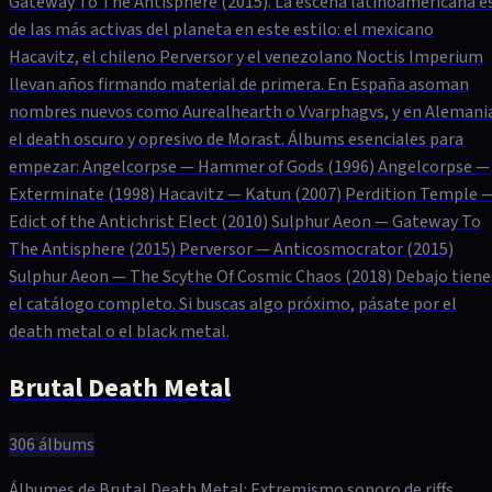
Gateway To The Antisphere (2015). La escena latinoamericana e
de las más activas del planeta en este estilo: el mexicano
Hacavitz, el chileno Perversor y el venezolano Noctis Imperium
llevan años firmando material de primera. En España asoman
nombres nuevos como Aurealhearth o Vvarphagvs, y en Alemani
el death oscuro y opresivo de Morast. Álbums esenciales para
empezar: Angelcorpse — Hammer of Gods (1996) Angelcorpse —
Exterminate (1998) Hacavitz — Katun (2007) Perdition Temple 
Edict of the Antichrist Elect (2010) Sulphur Aeon — Gateway To
The Antisphere (2015) Perversor — Anticosmocrator (2015)
Sulphur Aeon — The Scythe Of Cosmic Chaos (2018) Debajo tiene
el catálogo completo. Si buscas algo próximo, pásate por el
death metal o el black metal.
Brutal Death Metal
306
álbums
Álbumes de Brutal Death Metal: Extremismo sonoro de riffs