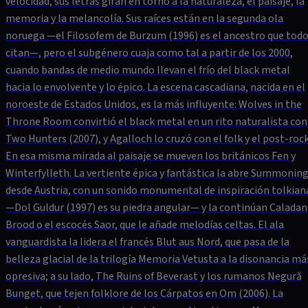
velocidad, sus letras giran en torno a la naturaleza, el paisaje, la
memoria y la melancolía. Sus raíces están en la segunda ola
noruega —el Filosofem de Burzum (1996) es el ancestro que tod
citan—, pero el subgénero cuaja como tal a partir de los 2000,
cuando bandas de medio mundo llevan el frío del black metal
hacia lo envolvente y lo épico. La escena cascadiana, nacida en el
noroeste de Estados Unidos, es la más influyente: Wolves in the
Throne Room convirtió el black metal en un rito naturalista con
Two Hunters (2007), y Agalloch lo cruzó con el folk y el post-rock
En esa misma mirada al paisaje se mueven los británicos Fen y
Winterfylleth. La vertiente épica y fantástica la abre Summonin
desde Austria, con un sonido monumental de inspiración tolkian
—Dol Guldur (1997) es su piedra angular— y la continúan Caladan
Brood o el escocés Saor, que le añade melodías celtas. El ala
vanguardista la lidera el francés Blut aus Nord, que pasa de la
belleza glacial de la trilogía Memoria Vetusta a la disonancia má
opresiva; a su lado, The Ruins of Beverast y los rumanos Negură
Bunget, que tejen folklore de los Cárpatos en Om (2006). La