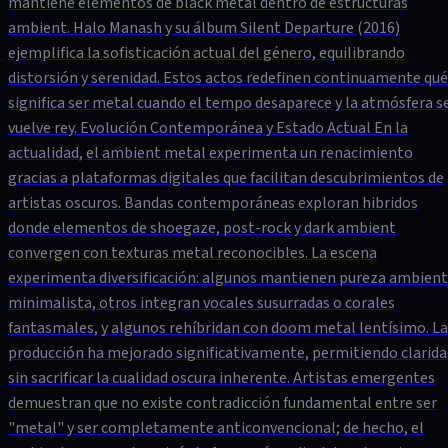
mantiene elementos de black metal dentro de estructuras
ambient. Halo Manash y su álbum Silent Departure (2016)
ejemplifica la sofisticación actual del género, equilibrando
distorsión y serenidad. Estos actos redefinen continuamente qué
significa ser metal cuando el tempo desaparece y la atmósfera s
vuelve rey. Evolución Contemporánea y Estado Actual En la
actualidad, el ambient metal experimenta un renacimiento
gracias a plataformas digitales que facilitan descubrimientos de
artistas oscuros. Bandas contemporáneas exploran hibridos
donde elementos de shoegaze, post-rock y dark ambient
convergen con texturas metal reconocibles. La escena
experimenta diversificación: algunos mantienen pureza ambient
minimalista, otros integran vocales susurradas o corales
fantasmales, y algunos rehíbridan con doom metal lentísimo. La
producción ha mejorado significativamente, permitiendo clarida
sin sacrificar la cualidad oscura inherente. Artistas emergentes
demuestran que no existe contradicción fundamental entre ser
"metal" y ser completamente anticonvencional; de hecho, el