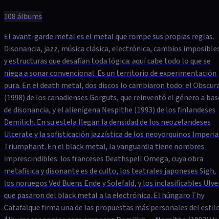
108
álbums
El avant-garde metal es el metal que rompe sus propias reglas.
Disonancia, jazz, música clásica, electrónica, cambios imposible
y estructuras que desafían toda lógica: aquí cabe todo lo que se
niega a sonar convencional. Es un territorio de experimentación
pura. En el death metal, dos discos lo cambiaron todo: el Obscur
(1998) de los canadienses Gorguts, que reinventó el género a bas
de disonancia, y el alienígena Nespithe (1993) de los finlandeses
Demilich. En su estela llegan la densidad de los neozelandeses
Ulcerate y la sofisticación jazzística de los neoyorquinos Imperia
Triumphant. En el black metal, la vanguardia tiene nombres
imprescindibles: los franceses Deathspell Omega, cuya obra
metafísica y disonante es de culto, los teatrales japoneses Sigh,
los noruegos Ved Buens Ende y Solefald, y los inclasificables Ulve
que pasaron del black metal a la electrónica. El húngaro Thy
Catafalque firma una de las propuestas más personales del estilo