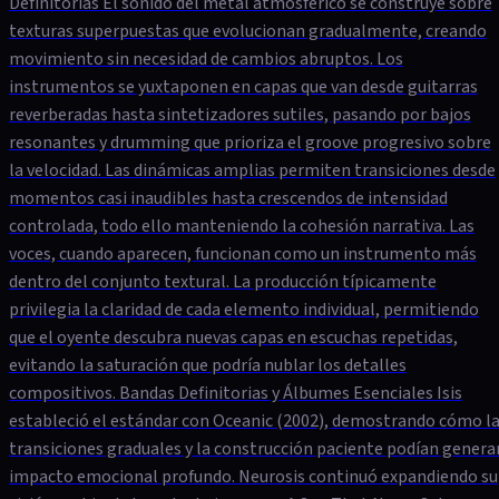
Definitorias El sonido del metal atmosférico se construye sobre
texturas superpuestas que evolucionan gradualmente, creando
movimiento sin necesidad de cambios abruptos. Los
instrumentos se yuxtaponen en capas que van desde guitarras
reverberadas hasta sintetizadores sutiles, pasando por bajos
resonantes y drumming que prioriza el groove progresivo sobre
la velocidad. Las dinámicas amplias permiten transiciones desde
momentos casi inaudibles hasta crescendos de intensidad
controlada, todo ello manteniendo la cohesión narrativa. Las
voces, cuando aparecen, funcionan como un instrumento más
dentro del conjunto textural. La producción típicamente
privilegia la claridad de cada elemento individual, permitiendo
que el oyente descubra nuevas capas en escuchas repetidas,
evitando la saturación que podría nublar los detalles
compositivos. Bandas Definitorias y Álbumes Esenciales Isis
estableció el estándar con Oceanic (2002), demostrando cómo l
transiciones graduales y la construcción paciente podían genera
impacto emocional profundo. Neurosis continuó expandiendo su