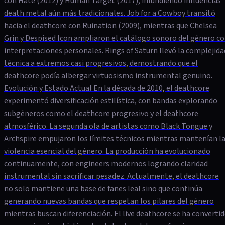
con Hate (2012) y Human Target (2017), infundiendo influencias
death metal aún más tradicionales. Job for a Cowboy transitó
hacia el deathcore con Ruination (2009), mientras que Chelsea
Grin y Despised Icon ampliaron el catálogo sonoro del género c
interpretaciones personales. Rings of Saturn llevó la complejida
técnica a extremos casi progresivos, demostrando que el
deathcore podía albergar virtuosismo instrumental genuino.
Evolución y Estado Actual En la década de 2010, el deathcore
experimentó diversificación estilística, con bandas explorando
subgéneros como el deathcore progresivo y el deathcore
atmosférico. La segunda ola de artistas como Black Tongue y
Archspire empujaron los límites técnicos mientras mantenían l
violencia esencial del género. La producción ha evolucionado
continuamente, con engineers modernos logrando claridad
instrumental sin sacrificar pesadez. Actualmente, el deathcore
no solo mantiene una base de fanes leal sino que continúa
generando nuevas bandas que respetan los pilares del género
mientras buscan diferenciación. El live deathcore se ha converti