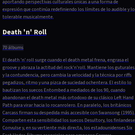
aportando perspectivas culturales únicas a una forma de
expresión que continúa redefiniendo los límites de lo audible y lo
tolerable musicalmente.
Death 'n' Roll
70
álbums
El death 'n' roll surge cuando el death metal frena, engrasa el
groove y abraza la actitud del rock'n'roll. Mantiene los guturales
y la contundencia, pero cambia la velocidad y la técnica por riffs
pegadizos, ritmo y una pizca de suciedad ochentera. El estilo lo
bautizan los suecos Entombed a mediados de los 90, cuando
abandonan el death metal más ortodoxo de su clásico Left Hand
Path para virar hacia lo rocanrolero. En paralelo, los británicos
Carcass firman su despedida más accesible con Swansong (1995).
Comparten esta sensibilidad los suecos Desultory, los finlandes
Convulse y, en su vertiente más directa, los estadounidenses Six