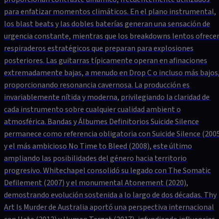
para enfatizar momentos climáticos. En el plano instrumental,
los blast beats y las dobles baterías generan una sensación de
urgencia constante, mientras que los breakdowns lentos ofrece
respiraderos estratégicos que preparan para explosiones
posteriores. Las guitarras típicamente operan en afinaciones
extremadamente bajas, a menudo en Drop C o incluso más bajos
proporcionando resonancia cavernosa. La producción es
invariablemente nítida y moderna, privilegiando la claridad de
cada instrumento sobre cualquier cualidad ambient o
atmosférica. Bandas y Álbumes Definitorios Suicide Silence
permanece como referencia obligatoria con Suicide Silence (200
y el más ambicioso No Time to Bleed (2008), este último
ampliando las posibilidades del género hacia territorio
progresivo. Whitechapel consolidó su legado con The Somatic
Defilement (2007) y el monumental Atonement (2020),
demostrando evolución sostenida a lo largo de dos décadas. Thy
Art Is Murder de Australia aportó una perspectiva internacional