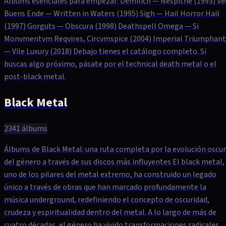
Álbums esenciales para empezar: Demilich — Nespithe (1993) Ve
Buens Ende — Written in Waters (1995) Sigh — Hail Horror Hail
(1997) Gorguts — Obscura (1998) Deathspell Omega — Si
Monvmentvm Reqvires, Circvmspice (2004) Imperial Triumphant
— Vile Luxury (2018) Debajo tienes el catálogo completo. Si
buscas algo próximo, pásate por el technical death metal o el
post-black metal.
Black Metal
2341
álbums
Álbums de Black Metal: una ruta completa por la evolución oscu
del género a través de sus discos más influyentes El black metal,
uno de los pilares del metal extremo, ha construido un legado
único a través de obras que han marcado profundamente la
música underground, redefiniendo el concepto de oscuridad,
crudeza y espiritualidad dentro del metal. A lo largo de más de
cuatro décadas, el género ha vivido transformaciones radicales