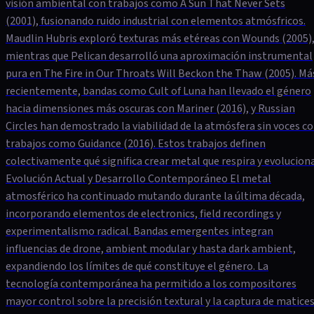
visión ambiental con trabajos como A Sun That Never Sets
(2001), fusionando ruido industrial con elementos atmósfricos.
Maudlin Hubris exploró texturas más etéreas con Wounds (2005)
mientras que Pelican desarrolló una aproximación instrumental
pura en The Fire in Our Throats Will Beckon the Thaw (2005). Má
recientemente, bandas como Cult of Luna han llevado el género
hacia dimensiones más oscuras con Mariner (2016), y Russian
Circles han demostrado la viabilidad de la atmósfera sin voces c
trabajos como Guidance (2016). Estos trabajos definen
colectivamente qué significa crear metal que respira y evoluciona
Evolución Actual y Desarrollo Contemporáneo El metal
atmosférico ha continuado mutando durante la última década,
incorporando elementos de electronics, field recordings y
experimentalismo radical. Bandas emergentes integran
influencias de drone, ambient modular y hasta dark ambient,
expandiendo los límites de qué constituye el género. La
tecnología contemporánea ha permitido a los compositores
mayor control sobre la precisión textural y la captura de matice