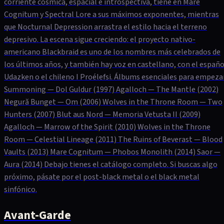
corriente cósmica, espacial e introspectiva, tiene en Mare
Cognitum y Spectral Lore a sus máximos exponentes, mientras
que Nocturnal Depression arrastra el estilo hacia el terreno
depresivo. La escena sigue creciendo: el proyecto nativo-
americano Blackbraid es uno de los nombres más celebrados de
los últimos años, y también hay voz en castellano, con el españo
Udazken o el chileno I Proélefsi. Álbums esenciales para empeza
Summoning — Dol Guldur (1997) Agalloch — The Mantle (2002)
Negură Bunget — Om (2006) Wolves in the Throne Room — Two
Hunters (2007) Blut aus Nord — Memoria Vetusta II (2009)
Agalloch — Marrow of the Spirit (2010) Wolves in the Throne
Room — Celestial Lineage (2011) The Ruins of Beverast — Blood
Vaults (2013) Mare Cognitum — Phobos Monolith (2014) Saor —
Aura (2014) Debajo tienes el catálogo completo. Si buscas algo
próximo, pásate por el post-black metal o el black metal
sinfónico.
Avant-Garde