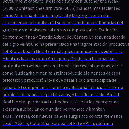
Devourment capturó la esencia slam con Butcher the Weak
(2000) y Unleash the Carnivore (2005). Bandas más recientes
como Abominable Lord, Ingested y Disgorge continúan
expandiendo los límites del sonido, asimilando influencias del
grindcore y el noise metal en sus composiciones. Evolución
Contemporánea y Estado Actual del Género La segunda década
del siglo veintiuno ha presenciado una fragmentación productiv
del Brutal Death Metal en múltiples ramificaciones estéticas.
Mientras bandas como Archspire y Origin han fusionado el
brutality con velocidades matemáticas casi inhumanas, otras
como Nuclearhammer han reintroducido elementos de caos
psicótico y producción lo-fi que desafía la claridad típica del
género. El componente slam ha evolucionado hacia territorio
propios con bandas especializadas, y la influencia del Brutal
Death Metal permea actualmente casi toda la underground
extrema global. La comunidad permanece vibrante y
experimental, con nuevas bandas surgiendo constantemente
desde México, Colombia, Europa del Este y Asia, cada una