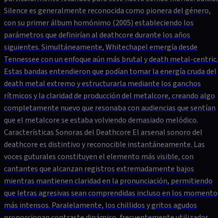
Silence es generalmente reconocida como pionera del género,
con su primer álbum homónimo (2005) estableciendo los
parámetros que definirían al deathcore durante los años
siguientes. Simultáneamente, Whitechapel emergía desde
Tennessee con un enfoque aún más brutal y death metal-centric.
Estas bandas entendieron que podían tomar la energía cruda del
death metal extremo y estructurarla mediante los ganchos
rítmicos y la claridad de producción del metalcore, creando algo
completamente nuevo que resonaba con audiencias que sentían
que el metalcore se estaba volviendo demasiado melódico.
Características Sonoras del Deathcore El arsenal sonoro del
deathcore es distintivo y reconocible instantáneamente. Las
voces guturales constituyen el elemento más visible, con
cantantes que alcanzan registros extremadamente bajos
mientras mantienen claridad en la pronunciación, permitiendo
que letras agresivas sean comprendidas incluso en los momento
más intensos. Paralelamente, los chillidos y gritos agudos
proporcionan contraste dinámico, frecuentemente utilizados