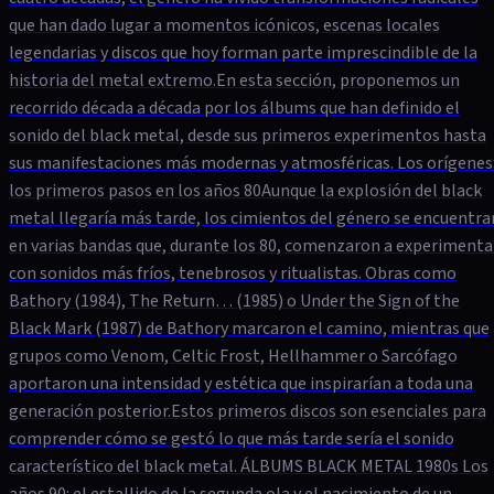
que han dado lugar a momentos icónicos, escenas locales
legendarias y discos que hoy forman parte imprescindible de la
historia del metal extremo.En esta sección, proponemos un
recorrido década a década por los álbums que han definido el
sonido del black metal, desde sus primeros experimentos hasta
sus manifestaciones más modernas y atmosféricas. Los orígenes
los primeros pasos en los años 80Aunque la explosión del black
metal llegaría más tarde, los cimientos del género se encuentra
en varias bandas que, durante los 80, comenzaron a experimenta
con sonidos más fríos, tenebrosos y ritualistas. Obras como
Bathory (1984), The Return… (1985) o Under the Sign of the
Black Mark (1987) de Bathory marcaron el camino, mientras que
grupos como Venom, Celtic Frost, Hellhammer o Sarcófago
aportaron una intensidad y estética que inspirarían a toda una
generación posterior.Estos primeros discos son esenciales para
comprender cómo se gestó lo que más tarde sería el sonido
característico del black metal. ÁLBUMS BLACK METAL 1980s Los
años 90: el estallido de la segunda ola y el nacimiento de un