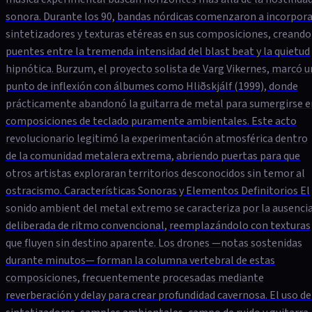
sonora. Durante los 90, bandas nórdicas comenzaron a incorpora
sintetizadores y texturas etéreas en sus composiciones, creando
puentes entre la tremenda intensidad del blast beat y la quietud
hipnótica. Burzum, el proyecto solista de Varg Vikernes, marcó u
punto de inflexión con álbumes como Hliðskjálf (1999), donde
prácticamente abandonó la guitarra de metal para sumergirse e
composiciones de teclado puramente ambientales. Este acto
revolucionario legitimó la experimentación atmosférica dentro
de la comunidad metalera extrema, abriendo puertas para que
otros artistas exploraran territorios desconocidos sin temor al
ostracismo. Características Sonoras y Elementos Definitorios El
sonido ambient del metal extremo se caracteriza por la ausenci
deliberada de ritmo convencional, reemplazándolo con texturas
que fluyen sin destino aparente. Los drones —notas sostenidas
durante minutos— forman la columna vertebral de estas
composiciones, frecuentemente procesadas mediante
reverberación y delay para crear profundidad cavernosa. El uso de