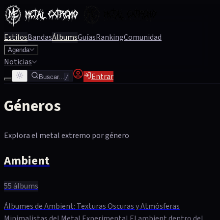
Estilos
Bandas
Álbums
Guías
Ranking
Comunidad
Agenda
Noticias
Entrar
Buscar...
/
Géneros
Explora el metal extremo por género
Ambient
55
álbums
Álbumes de Ambient: Texturas Oscuras y Atmósferas
Minimalistas del Metal Experimental El ambient dentro del