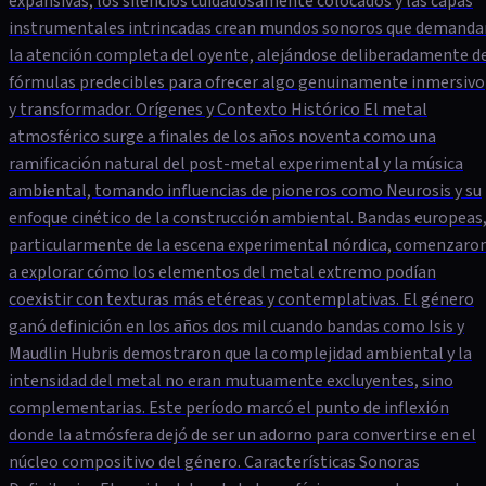
expansivas, los silencios cuidadosamente colocados y las capas
instrumentales intrincadas crean mundos sonoros que demanda
la atención completa del oyente, alejándose deliberadamente d
fórmulas predecibles para ofrecer algo genuinamente inmersivo
y transformador. Orígenes y Contexto Histórico El metal
atmosférico surge a finales de los años noventa como una
ramificación natural del post-metal experimental y la música
ambiental, tomando influencias de pioneros como Neurosis y su
enfoque cinético de la construcción ambiental. Bandas europeas
particularmente de la escena experimental nórdica, comenzaro
a explorar cómo los elementos del metal extremo podían
coexistir con texturas más etéreas y contemplativas. El género
ganó definición en los años dos mil cuando bandas como Isis y
Maudlin Hubris demostraron que la complejidad ambiental y la
intensidad del metal no eran mutuamente excluyentes, sino
complementarias. Este período marcó el punto de inflexión
donde la atmósfera dejó de ser un adorno para convertirse en el
núcleo compositivo del género. Características Sonoras