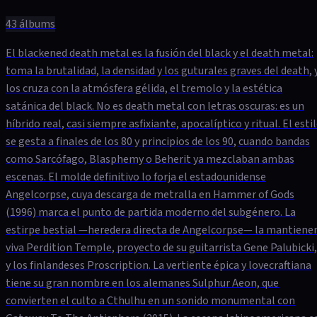
43
álbums
El blackened death metal es la fusión del black y el death metal:
toma la brutalidad, la densidad y los guturales graves del death, 
los cruza con la atmósfera gélida, el tremolo y la estética
satánica del black. No es death metal con letras oscuras: es un
híbrido real, casi siempre asfixiante, apocalíptico y ritual. El esti
se gesta a finales de los 80 y principios de los 90, cuando bandas
como Sarcófago, Blasphemy o Beherit ya mezclaban ambas
escenas. El molde definitivo lo forja el estadounidense
Angelcorpse, cuya descarga de metralla en Hammer of Gods
(1996) marca el punto de partida moderno del subgénero. La
estirpe bestial —heredera directa de Angelcorpse— la mantiene
viva Perdition Temple, proyecto de su guitarrista Gene Palubicki,
y los finlandeses Proscription. La vertiente épica y lovecraftiana
tiene su gran nombre en los alemanes Sulphur Aeon, que
convierten el culto a Cthulhu en un sonido monumental con