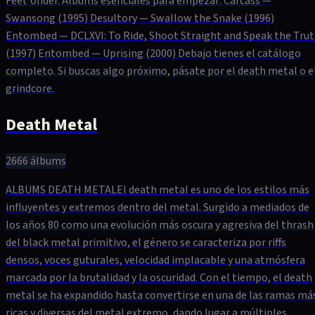
Feet Under. Álbums esenciales para empezar: Carcass —
Swansong (1995) Desultory — Swallow the Snake (1996)
Entombed — DCLXVI: To Ride, Shoot Straight and Speak the Tru
(1997) Entombed — Uprising (2000) Debajo tienes el catálogo
completo. Si buscas algo próximo, pásate por el death metal o e
grindcore.
Death Metal
2666
álbums
ALBUMS DEATH METALEl death metal es uno de los estilos más
influyentes y extremos dentro del metal. Surgido a mediados de
los años 80 como una evolución más oscura y agresiva del thrash
del black metal primitivo, el género se caracteriza por riffs
densos, voces guturales, velocidad implacable y una atmósfera
marcada por la brutalidad y la oscuridad. Con el tiempo, el death
metal se ha expandido hasta convertirse en una de las ramas má
ricas y diversas del metal extremo, dando lugar a múltiples