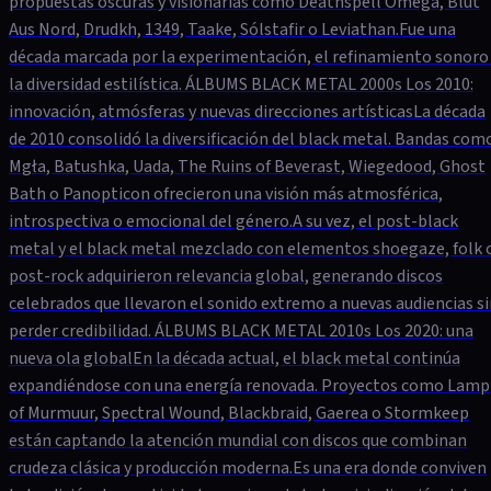
propuestas oscuras y visionarias como Deathspell Omega, Blut
Aus Nord, Drudkh, 1349, Taake, Sólstafir o Leviathan.Fue una
década marcada por la experimentación, el refinamiento sonoro
la diversidad estilística. ÁLBUMS BLACK METAL 2000s Los 2010:
innovación, atmósferas y nuevas direcciones artísticasLa década
de 2010 consolidó la diversificación del black metal. Bandas com
Mgła, Batushka, Uada, The Ruins of Beverast, Wiegedood, Ghost
Bath o Panopticon ofrecieron una visión más atmosférica,
introspectiva o emocional del género.A su vez, el post-black
metal y el black metal mezclado con elementos shoegaze, folk 
post-rock adquirieron relevancia global, generando discos
celebrados que llevaron el sonido extremo a nuevas audiencias s
perder credibilidad. ÁLBUMS BLACK METAL 2010s Los 2020: una
nueva ola globalEn la década actual, el black metal continúa
expandiéndose con una energía renovada. Proyectos como Lamp
of Murmuur, Spectral Wound, Blackbraid, Gaerea o Stormkeep
están captando la atención mundial con discos que combinan
crudeza clásica y producción moderna.Es una era donde conviven