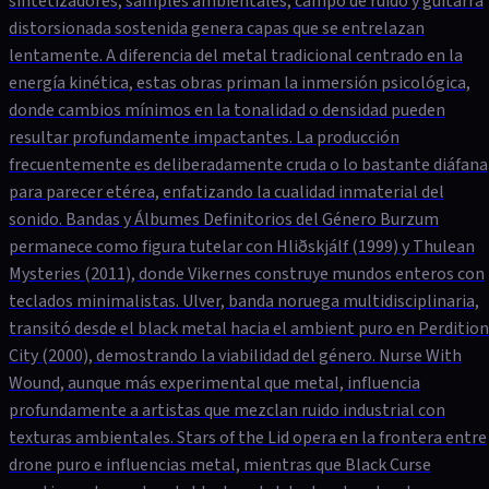
sintetizadores, samples ambientales, campo de ruido y guitarra
distorsionada sostenida genera capas que se entrelazan
lentamente. A diferencia del metal tradicional centrado en la
energía kinética, estas obras priman la inmersión psicológica,
donde cambios mínimos en la tonalidad o densidad pueden
resultar profundamente impactantes. La producción
frecuentemente es deliberadamente cruda o lo bastante diáfana
para parecer etérea, enfatizando la cualidad inmaterial del
sonido. Bandas y Álbumes Definitorios del Género Burzum
permanece como figura tutelar con Hliðskjálf (1999) y Thulean
Mysteries (2011), donde Vikernes construye mundos enteros con
teclados minimalistas. Ulver, banda noruega multidisciplinaria,
transitó desde el black metal hacia el ambient puro en Perdition
City (2000), demostrando la viabilidad del género. Nurse With
Wound, aunque más experimental que metal, influencia
profundamente a artistas que mezclan ruido industrial con
texturas ambientales. Stars of the Lid opera en la frontera entre
drone puro e influencias metal, mientras que Black Curse