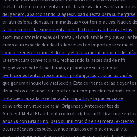
metal extremo representa una de las desviaciones más radicales
del género, abandonando la agresividad directa para sumergirse
en atmósferas densas, minimalistas y contemplativas. Nacido d
la fusión entre la experimentación electrónica ambiental y las
texturas distorsionadas del metal, el dark ambient y sus variant
crearonun espacio donde el silencio es tan importante como el
sonido. Géneros como el drone y el black metal ambient desafía
la estructura convencional, rechazando la necesidad de riffs
pegadizos o batería acelerada, optando en su lugar por
evoluciones lentas, resonancias prolongadas y espacios vacíos
que generan inquietud y reflexión. Esta corriente atrae a oyentes
dispuestos a dejarse transportar por composiciones donde cada
nota cuenta, cada reverberación importa, y la paciencia se
convierte en virtud esencial. Orígenes y Antecedentes del
Ambient Metal El ambient como disciplina artística surge en los
años 70 con Brian Eno, pero su infiltración en el metal extremo
ocurre décadas después, cuando músicos del black metal y la
música experimental buscan horizontes más allá de la hostilida