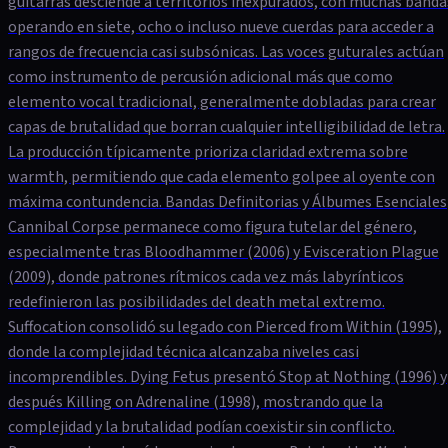
guitarras desciende a territorios inexpurados, con muchas banda
operando en siete, ocho o incluso nueve cuerdas para acceder a
rangos de frecuencia casi subsónicas. Las voces guturales actúan
como instrumento de percusión adicional más que como
elemento vocal tradicional, generalmente dobladas para crear
capas de brutalidad que borran cualquier intelligibilidad de letra.
La producción típicamente prioriza claridad extrema sobre
warmth, permitiendo que cada elemento golpee al oyente con
máxima contundencia. Bandas Definitorias y Álbumes Esenciales
Cannibal Corpse permanece como figura tutelar del género,
especialmente tras Bloodhammer (2006) y Evisceration Plague
(2009), donde patrones rítmicos cada vez más labyrínticos
redefinieron las posibilidades del death metal extremo.
Suffocation consolidó su legado con Pierced from Within (1995),
donde la complejidad técnica alcanzaba niveles casi
incomprendibles. Dying Fetus presentó Stop at Nothing (1996) y
después Killing on Adrenaline (1998), mostrando que la
complejidad y la brutalidad podían coexistir sin conflicto.