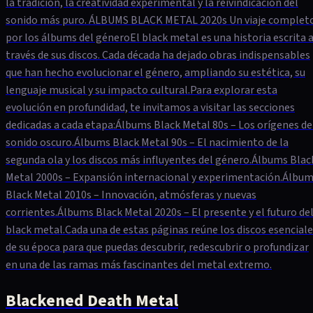
la tradición, la creatividad experimental y la reivindicación del
sonido más puro. ÁLBUMS BLACK METAL 2020s Un viaje complet
por los álbums del géneroEl black metal es una historia escrita 
través de sus discos. Cada década ha dejado obras indispensables
que han hecho evolucionar el género, ampliando su estética, su
lenguaje musical y su impacto cultural.Para explorar esta
evolución en profundidad, te invitamos a visitar las secciones
dedicadas a cada etapa:Álbums Black Metal 80s – Los orígenes de
sonido oscuro.Álbums Black Metal 90s – El nacimiento de la
segunda ola y los discos más influyentes del género.Álbums Blac
Metal 2000s – Expansión internacional y experimentación.Álbu
Black Metal 2010s – Innovación, atmósferas y nuevas
corrientes.Álbums Black Metal 2020s – El presente y el futuro de
black metal.Cada una de estas páginas reúne los discos esencial
de su época para que puedas descubrir, redescubrir o profundizar
en una de las ramas más fascinantes del metal extremo.
Blackened Death Metal