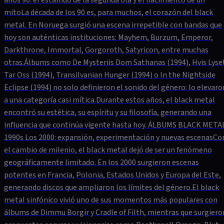
mitoLa década de los 90 es, para muchos, el corazón del black
metal. En Noruega surgió una escena irrepetible con bandas que
hoy son auténticas instituciones: Mayhem, Burzum, Emperor,
Darkthrone, Immortal, Gorgoroth, Satyricon, entre muchas
otras.Álbums como De Mysteriis Dom Sathanas (1994), Hvis Lyse
Tar Oss (1994), Transilvanian Hunger (1994) o In the Nightside
Eclipse (1994) no solo definieron el sonido del género: lo elevaro
a una categoría casi mítica.Durante estos años, el black metal
encontró su estética, su espíritu y su filosofía, generando una
influencia que continúa vigente hasta hoy. ÁLBUMS BLACK META
1990s Los 2000: expansión, experimentación y nuevas escenasCo
el cambio de milenio, el black metal dejó de ser un fenómeno
geográficamente limitado. En los 2000 surgieron escenas
potentes en Francia, Polonia, Estados Unidos y Europa del Este,
generando discos que ampliaron los límites del género.El black
metal sinfónico vivió uno de sus momentos más populares con
álbums de Dimmu Borgir y Cradle of Filth, mientras que surgiero