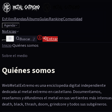
Estilos
Bandas
Álbums
Guías
Ranking
Comunidad
Agenda
Noticias
Entrar
Buscar...
/
Inicio
›
Quiénes somos
Sobre el medio
Quiénes somos
WebMetalExtremo es una enciclopedia digital independiente
dedicada al metal extremo en castellano. Documentamos,
reseñamos y difundimos el metal en sus vertientes más intensas
death, black, thrash, doom, grindcore y todos sus subgéneros.